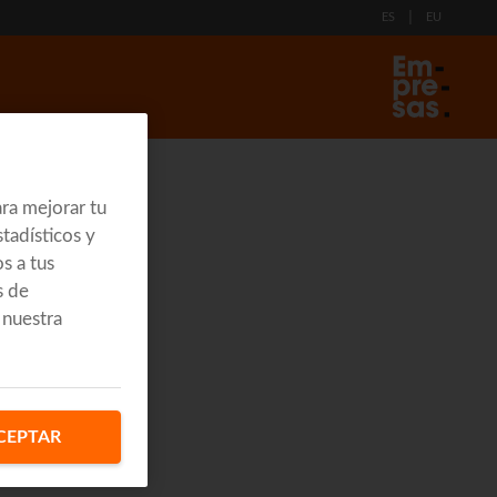
|
ES
EU
ra mejorar tu
tadísticos y
s a tus
s de
 nuestra
CEPTAR